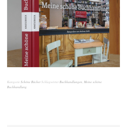
Kategorie
Schöne Bücher
Schlagwörter
Buchhandlungen
,
Meine schöne
Buchhandlung